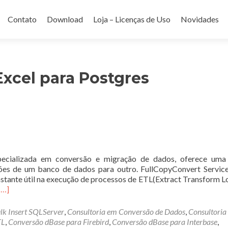
Contato
Download
Loja – Licenças de Uso
Novidades
do
Excel para Postgres
pecializada em conversão e migração de dados, oferece uma
ações de um banco de dados para outro. FullCopyConvert Servic
tante útil na execução de processos de ETL(Extract Transform L
Leia
[…]
mais
sobreFullCopyConvert
lk Insert SQLServer
,
Consultoria em Conversão de Dados
,
Consultoria
TL
,
Conversão dBase para Firebird
,
Conversão dBase para Interbase
,