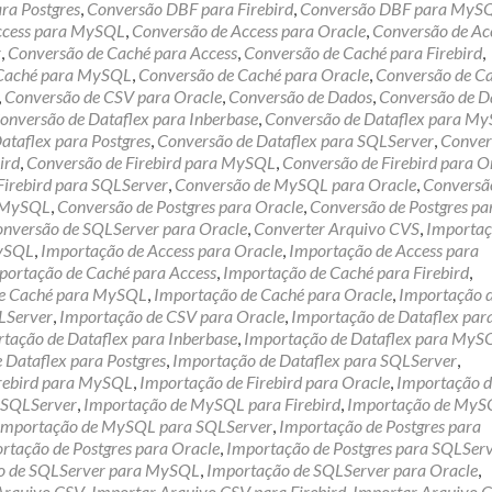
ra Postgres
,
Conversão DBF para Firebird
,
Conversão DBF para MyS
ccess para MySQL
,
Conversão de Access para Oracle
,
Conversão de Ac
r
,
Conversão de Caché para Access
,
Conversão de Caché para Firebird
,
 Caché para MySQL
,
Conversão de Caché para Oracle
,
Conversão de C
,
Conversão de CSV para Oracle
,
Conversão de Dados
,
Conversão de D
onversão de Dataflex para Inberbase
,
Conversão de Dataflex para M
ataflex para Postgres
,
Conversão de Dataflex para SQLServer
,
Conver
ird
,
Conversão de Firebird para MySQL
,
Conversão de Firebird para O
Firebird para SQLServer
,
Conversão de MySQL para Oracle
,
Conversã
a MySQL
,
Conversão de Postgres para Oracle
,
Conversão de Postgres pa
nversão de SQLServer para Oracle
,
Converter Arquivo CVS
,
Importaç
MySQL
,
Importação de Access para Oracle
,
Importação de Access para
portação de Caché para Access
,
Importação de Caché para Firebird
,
de Caché para MySQL
,
Importação de Caché para Oracle
,
Importação 
LServer
,
Importação de CSV para Oracle
,
Importação de Dataflex par
tação de Dataflex para Inberbase
,
Importação de Dataflex para MyS
 Dataflex para Postgres
,
Importação de Dataflex para SQLServer
,
irebird para MySQL
,
Importação de Firebird para Oracle
,
Importação d
a SQLServer
,
Importação de MySQL para Firebird
,
Importação de MyS
Importação de MySQL para SQLServer
,
Importação de Postgres para
rtação de Postgres para Oracle
,
Importação de Postgres para SQLSer
o de SQLServer para MySQL
,
Importação de SQLServer para Oracle
,
Arquivo CSV
,
Importar Arquivo CSV para Firebird
,
Importar Arquivo 