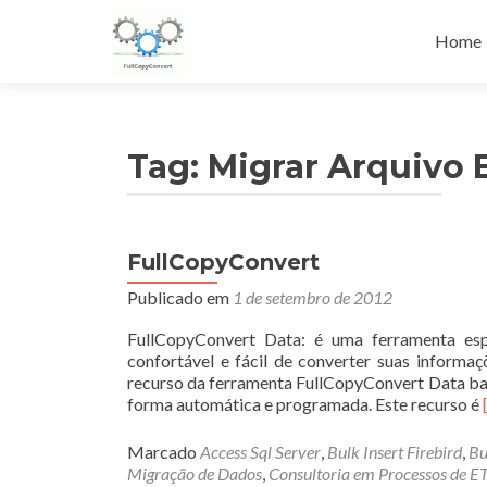
Pular
para
Home
o
conteú
Tag:
Migrar Arquivo 
FullCopyConvert
Publicado em
1 de setembro de 2012
FullCopyConvert Data: é uma ferramenta es
confortável e fácil de converter suas inform
recurso da ferramenta FullCopyConvert Data bas
forma automática e programada. Este recurso é
Marcado
Access Sql Server
,
Bulk Insert Firebird
,
Bu
Migração de Dados
,
Consultoria em Processos de E