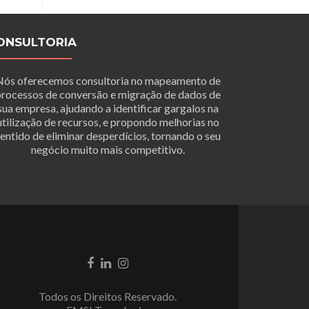
ONSULTORIA
Nós oferecemos consultoria no mapeamento de
rocessos de conversão e migração de dados de
sua empresa, ajudando a identificar gargalos na
utilização de recursos, e propondo melhorias no
entido de eliminar desperdícios, tornando o seu
negócio muito mais competitivo.
Link
Link
Link
do
do
do
Facebook
LinkedIn
Instagram
Todos os Direitos Reservado.