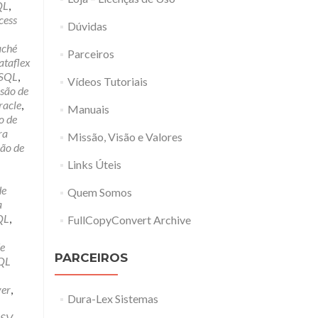
QL
,
cess
Dúvidas
aché
Parceiros
ataflex
ySQL
,
Vídeos Tutoriais
são de
racle
,
Manuais
o de
ra
Missão, Visão e Valores
ão de
Links Úteis
de
Quem Somos
a
QL
,
FullCopyConvert Archive
e
PARCEIROS
QL
ver
,
Dura-Lex Sistemas
CSV