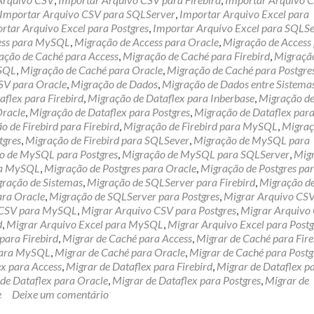
Importar Arquivo CSV para SQLServer
,
Importar Arquivo Excel para
rtar Arquivo Excel para Postgres
,
Importar Arquivo Excel para SQLS
ess para MySQL
,
Migração de Access para Oracle
,
Migração de Access
ação de Caché para Access
,
Migração de Caché para Firebird
,
Migraçã
ySQL
,
Migração de Caché para Oracle
,
Migração de Caché para Postgre
SV para Oracle
,
Migração de Dados
,
Migração de Dados entre Sistema
flex para Firebird
,
Migração de Dataflex para Inberbase
,
Migração d
Oracle
,
Migração de Dataflex para Postgres
,
Migração de Dataflex par
o de Firebird para Firebird
,
Migração de Firebird para MySQL
,
Migraç
tgres
,
Migração de Firebird para SQLSever
,
Migração de MySQL para
o de MySQL para Postgres
,
Migração de MySQL para SQLServer
,
Mig
ra MySQL
,
Migração de Postgres para Oracle
,
Migração de Postgres pa
ração de Sistemas
,
Migração de SQLServer para Firebird
,
Migração d
ara Oracle
,
Migração de SQLServer para Postgres
,
Migrar Arquivo CS
 CSV para MySQL
,
Migrar Arquivo CSV para Postgres
,
Migrar Arquivo
d
,
Migrar Arquivo Excel para MySQL
,
Migrar Arquivo Excel para Postg
para Firebird
,
Migrar de Caché para Access
,
Migrar de Caché para Fire
para MySQL
,
Migrar de Caché para Oracle
,
Migrar de Caché para Postg
ex para Access
,
Migrar de Dataflex para Firebird
,
Migrar de Dataflex p
de Dataflex para Oracle
,
Migrar de Dataflex para Postgres
,
Migrar de
e
Deixe um comentário