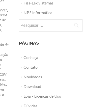
Fiss-Lex Sistemas
erver
,
NBS Informática
 para
o de
Pesquisar
s
,
por:
s
,
e
a
PÁGINAS
ão de
ração
Conheça
ra
e
Contato
V
,
 CSV
Novidades
res
,
bird
,
Download
res
,
ara
Loja – Licenças de Uso
Dúvidas