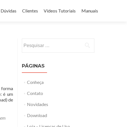
Dúvidas
Clientes
Vídeos Tutoriais
Manuais
Pesquisar
por:
PÁGINAS
Conheça
 forma
Contato
e: é um
oad) de
Novidades
Download
 em
Loja – Licenças de Uso