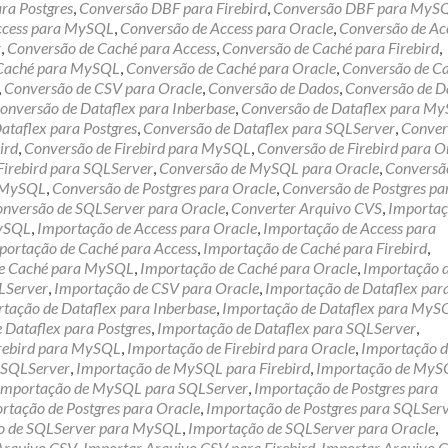
ra Postgres
,
Conversão DBF para Firebird
,
Conversão DBF para MyS
ccess para MySQL
,
Conversão de Access para Oracle
,
Conversão de Ac
r
,
Conversão de Caché para Access
,
Conversão de Caché para Firebird
,
 Caché para MySQL
,
Conversão de Caché para Oracle
,
Conversão de C
,
Conversão de CSV para Oracle
,
Conversão de Dados
,
Conversão de D
onversão de Dataflex para Inberbase
,
Conversão de Dataflex para M
ataflex para Postgres
,
Conversão de Dataflex para SQLServer
,
Conver
ird
,
Conversão de Firebird para MySQL
,
Conversão de Firebird para O
Firebird para SQLServer
,
Conversão de MySQL para Oracle
,
Conversã
a MySQL
,
Conversão de Postgres para Oracle
,
Conversão de Postgres pa
nversão de SQLServer para Oracle
,
Converter Arquivo CVS
,
Importaç
MySQL
,
Importação de Access para Oracle
,
Importação de Access para
portação de Caché para Access
,
Importação de Caché para Firebird
,
de Caché para MySQL
,
Importação de Caché para Oracle
,
Importação 
LServer
,
Importação de CSV para Oracle
,
Importação de Dataflex par
tação de Dataflex para Inberbase
,
Importação de Dataflex para MyS
 Dataflex para Postgres
,
Importação de Dataflex para SQLServer
,
irebird para MySQL
,
Importação de Firebird para Oracle
,
Importação d
a SQLServer
,
Importação de MySQL para Firebird
,
Importação de MyS
Importação de MySQL para SQLServer
,
Importação de Postgres para
rtação de Postgres para Oracle
,
Importação de Postgres para SQLSer
o de SQLServer para MySQL
,
Importação de SQLServer para Oracle
,
Arquivo CSV
,
Importar Arquivo CSV para Firebird
,
Importar Arquivo 