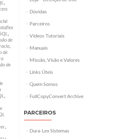
QL
,
cess
Dúvidas
aché
Parceiros
ataflex
ySQL
,
Vídeos Tutoriais
são de
racle
,
Manuais
o de
ra
Missão, Visão e Valores
ão de
Links Úteis
de
Quem Somos
a
QL
,
FullCopyConvert Archive
e
PARCEIROS
QL
ver
,
Dura-Lex Sistemas
CSV