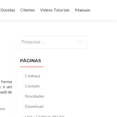
Dúvidas
Clientes
Vídeos Tutoriais
Manuais
Pesquisar
por:
PÁGINAS
Conheça
 forma
Contato
e: é um
oad) de
Novidades
Download
 em
Loja – Licenças de Uso