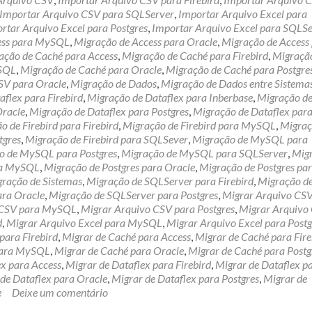
Importar Arquivo CSV para SQLServer
,
Importar Arquivo Excel para
rtar Arquivo Excel para Postgres
,
Importar Arquivo Excel para SQLS
ess para MySQL
,
Migração de Access para Oracle
,
Migração de Access
ação de Caché para Access
,
Migração de Caché para Firebird
,
Migraçã
ySQL
,
Migração de Caché para Oracle
,
Migração de Caché para Postgre
SV para Oracle
,
Migração de Dados
,
Migração de Dados entre Sistema
flex para Firebird
,
Migração de Dataflex para Inberbase
,
Migração d
Oracle
,
Migração de Dataflex para Postgres
,
Migração de Dataflex par
o de Firebird para Firebird
,
Migração de Firebird para MySQL
,
Migraç
tgres
,
Migração de Firebird para SQLSever
,
Migração de MySQL para
o de MySQL para Postgres
,
Migração de MySQL para SQLServer
,
Mig
ra MySQL
,
Migração de Postgres para Oracle
,
Migração de Postgres pa
ração de Sistemas
,
Migração de SQLServer para Firebird
,
Migração d
ara Oracle
,
Migração de SQLServer para Postgres
,
Migrar Arquivo CS
 CSV para MySQL
,
Migrar Arquivo CSV para Postgres
,
Migrar Arquivo
d
,
Migrar Arquivo Excel para MySQL
,
Migrar Arquivo Excel para Postg
para Firebird
,
Migrar de Caché para Access
,
Migrar de Caché para Fire
para MySQL
,
Migrar de Caché para Oracle
,
Migrar de Caché para Postg
ex para Access
,
Migrar de Dataflex para Firebird
,
Migrar de Dataflex p
de Dataflex para Oracle
,
Migrar de Dataflex para Postgres
,
Migrar de
e
Deixe um comentário