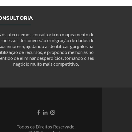
ONSULTORIA
Nós oferecemos consultoria no mapeamento de
rocessos de conversão e migração de dados de
sua empresa, ajudando a identificar gargalos na
utilização de recursos, e propondo melhorias no
entido de eliminar desperdícios, tornando o seu
negócio muito mais competitivo.
Link
Link
Link
do
do
do
Facebook
LinkedIn
Instagram
Todos os Direitos Reservado.