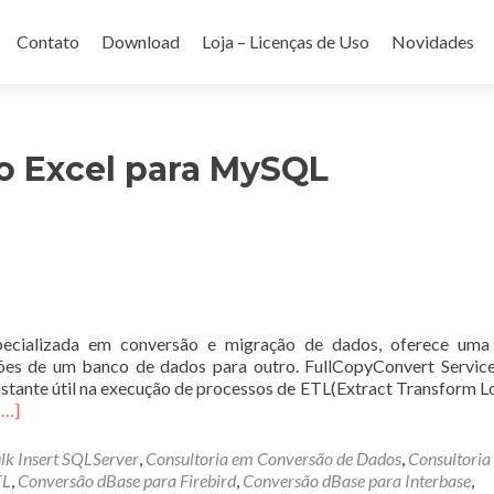
Contato
Download
Loja – Licenças de Uso
Novidades
do
o Excel para MySQL
pecializada em conversão e migração de dados, oferece uma
ações de um banco de dados para outro. FullCopyConvert Servic
tante útil na execução de processos de ETL(Extract Transform L
Leia
[…]
mais
sobreFullCopyConvert
lk Insert SQLServer
,
Consultoria em Conversão de Dados
,
Consultoria
TL
,
Conversão dBase para Firebird
,
Conversão dBase para Interbase
,