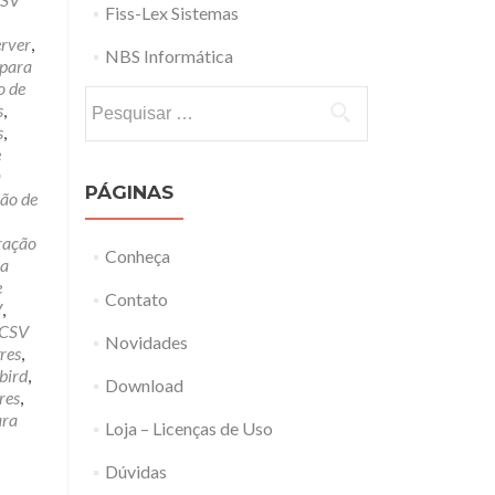
Fiss-Lex Sistemas
erver
,
NBS Informática
 para
o de
Pesquisar
s
,
por:
s
,
e
a
PÁGINAS
ão de
ração
Conheça
ra
e
Contato
V
,
 CSV
Novidades
res
,
bird
,
Download
res
,
ara
Loja – Licenças de Uso
Dúvidas