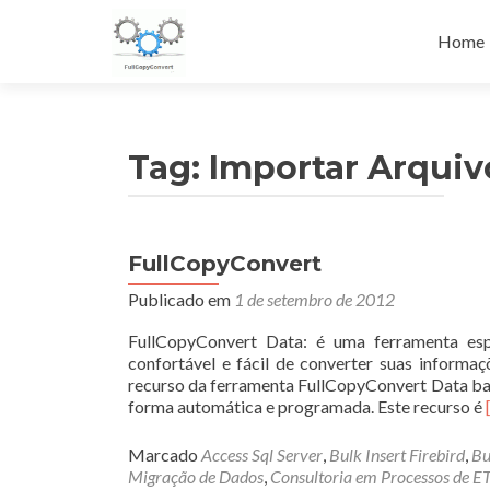
Pular
para
Home
o
conteú
Tag:
Importar Arquiv
FullCopyConvert
Publicado em
1 de setembro de 2012
FullCopyConvert Data: é uma ferramenta es
confortável e fácil de converter suas inform
recurso da ferramenta FullCopyConvert Data bas
forma automática e programada. Este recurso é
Marcado
Access Sql Server
,
Bulk Insert Firebird
,
Bu
Migração de Dados
,
Consultoria em Processos de E