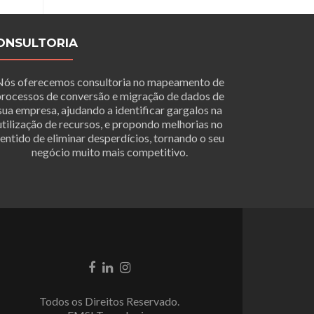
ONSULTORIA
Nós oferecemos consultoria no mapeamento de
rocessos de conversão e migração de dados de
sua empresa, ajudando a identificar gargalos na
utilização de recursos, e propondo melhorias no
entido de eliminar desperdícios, tornando o seu
negócio muito mais competitivo.
Link
Link
Link
do
do
do
Facebook
LinkedIn
Instagram
Todos os Direitos Reservado.