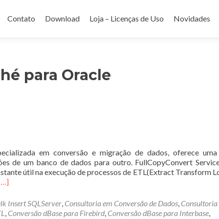
Contato
Download
Loja – Licenças de Uso
Novidades
do
hé para Oracle
pecializada em conversão e migração de dados, oferece uma
ações de um banco de dados para outro. FullCopyConvert Servic
tante útil na execução de processos de ETL(Extract Transform L
Leia
[…]
mais
sobreFullCopyConvert
lk Insert SQLServer
,
Consultoria em Conversão de Dados
,
Consultoria
TL
,
Conversão dBase para Firebird
,
Conversão dBase para Interbase
,