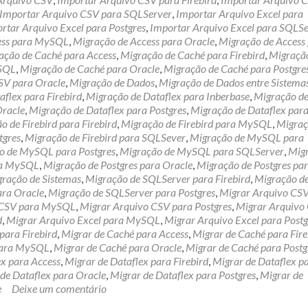
Importar Arquivo CSV para SQLServer
,
Importar Arquivo Excel para
rtar Arquivo Excel para Postgres
,
Importar Arquivo Excel para SQLS
ess para MySQL
,
Migração de Access para Oracle
,
Migração de Access
ação de Caché para Access
,
Migração de Caché para Firebird
,
Migraçã
ySQL
,
Migração de Caché para Oracle
,
Migração de Caché para Postgre
SV para Oracle
,
Migração de Dados
,
Migração de Dados entre Sistema
flex para Firebird
,
Migração de Dataflex para Inberbase
,
Migração d
Oracle
,
Migração de Dataflex para Postgres
,
Migração de Dataflex par
o de Firebird para Firebird
,
Migração de Firebird para MySQL
,
Migraç
tgres
,
Migração de Firebird para SQLSever
,
Migração de MySQL para
o de MySQL para Postgres
,
Migração de MySQL para SQLServer
,
Mig
ra MySQL
,
Migração de Postgres para Oracle
,
Migração de Postgres pa
ração de Sistemas
,
Migração de SQLServer para Firebird
,
Migração d
ara Oracle
,
Migração de SQLServer para Postgres
,
Migrar Arquivo CS
 CSV para MySQL
,
Migrar Arquivo CSV para Postgres
,
Migrar Arquivo
d
,
Migrar Arquivo Excel para MySQL
,
Migrar Arquivo Excel para Postg
para Firebird
,
Migrar de Caché para Access
,
Migrar de Caché para Fire
para MySQL
,
Migrar de Caché para Oracle
,
Migrar de Caché para Postg
ex para Access
,
Migrar de Dataflex para Firebird
,
Migrar de Dataflex p
de Dataflex para Oracle
,
Migrar de Dataflex para Postgres
,
Migrar de
e
Deixe um comentário