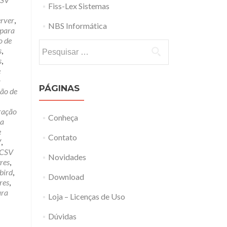
Fiss-Lex Sistemas
erver
,
NBS Informática
 para
o de
Pesquisar
s
,
por:
s
,
e
a
PÁGINAS
ão de
ração
Conheça
ra
e
Contato
V
,
 CSV
Novidades
res
,
bird
,
Download
res
,
ara
Loja – Licenças de Uso
Dúvidas