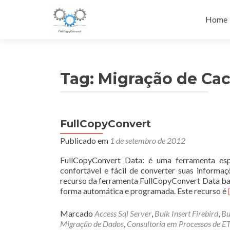
Pular
para
Home
o
conteú
Tag:
Migração de Cac
FullCopyConvert
Publicado em
1 de setembro de 2012
FullCopyConvert Data: é uma ferramenta es
confortável e fácil de converter suas inform
recurso da ferramenta FullCopyConvert Data bas
forma automática e programada. Este recurso é
Marcado
Access Sql Server
,
Bulk Insert Firebird
,
Bu
Migração de Dados
,
Consultoria em Processos de E