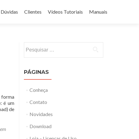
Dúvidas
Clientes
Vídeos Tutoriais
Manuais
Pesquisar
por:
PÁGINAS
Conheça
 forma
Contato
e: é um
oad) de
Novidades
Download
 em
Loja – Licenças de Uso