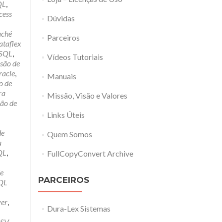
QL
,
cess
Dúvidas
aché
Parceiros
ataflex
ySQL
,
Vídeos Tutoriais
são de
racle
,
Manuais
o de
ra
Missão, Visão e Valores
ão de
Links Úteis
de
Quem Somos
a
QL
,
FullCopyConvert Archive
e
PARCEIROS
QL
ver
,
Dura-Lex Sistemas
CSV