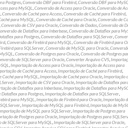
ra Postgres
,
Conversão DBF para Firebird
,
Conversão DBF para MyS
ccess para MySQL
,
Conversão de Access para Oracle
,
Conversão de Ac
r
,
Conversão de Caché para Access
,
Conversão de Caché para Firebird
,
 Caché para MySQL
,
Conversão de Caché para Oracle
,
Conversão de C
,
Conversão de CSV para Oracle
,
Conversão de Dados
,
Conversão de D
onversão de Dataflex para Inberbase
,
Conversão de Dataflex para M
ataflex para Postgres
,
Conversão de Dataflex para SQLServer
,
Conver
ird
,
Conversão de Firebird para MySQL
,
Conversão de Firebird para O
Firebird para SQLServer
,
Conversão de MySQL para Oracle
,
Conversã
a MySQL
,
Conversão de Postgres para Oracle
,
Conversão de Postgres pa
nversão de SQLServer para Oracle
,
Converter Arquivo CVS
,
Importaç
MySQL
,
Importação de Access para Oracle
,
Importação de Access para
portação de Caché para Access
,
Importação de Caché para Firebird
,
de Caché para MySQL
,
Importação de Caché para Oracle
,
Importação 
LServer
,
Importação de CSV para Oracle
,
Importação de Dataflex par
tação de Dataflex para Inberbase
,
Importação de Dataflex para MyS
 Dataflex para Postgres
,
Importação de Dataflex para SQLServer
,
irebird para MySQL
,
Importação de Firebird para Oracle
,
Importação d
a SQLServer
,
Importação de MySQL para Firebird
,
Importação de MyS
Importação de MySQL para SQLServer
,
Importação de Postgres para
rtação de Postgres para Oracle
,
Importação de Postgres para SQLSer
o de SQLServer para MySQL
,
Importação de SQLServer para Oracle
,
Arquivo CSV
,
Importar Arquivo CSV para Firebird
,
Importar Arquivo 