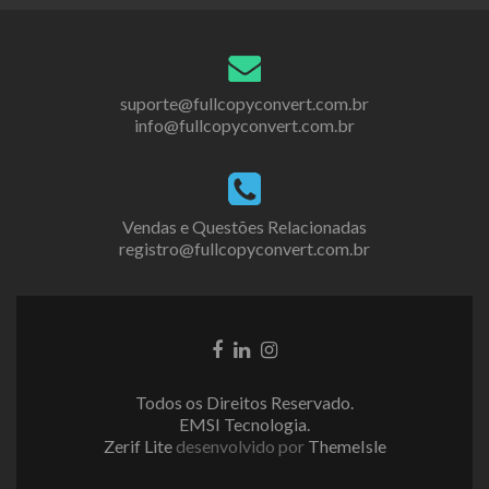
suporte@fullcopyconvert.com.br
info@fullcopyconvert.com.br
Vendas e Questões Relacionadas
registro@fullcopyconvert.com.br
Link
Link
Link
do
do
do
Facebook
LinkedIn
Instagram
Todos os Direitos Reservado.
EMSI Tecnologia.
Zerif Lite
desenvolvido por
ThemeIsle